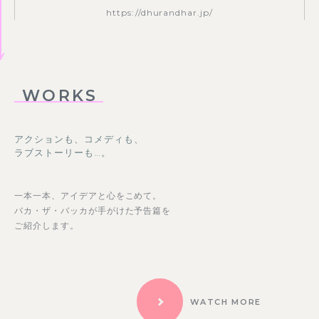
https://dhurandhar.jp/
WORKS
アクションも、コメディも、
ラブストーリーも…。
一本一本、アイデアと心をこめて。
バカ・ザ・バッカが手がけた予告篇を
ご紹介します。
WATCH MORE